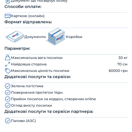
Документ що посвідчує особу
Способи оплати:
Карткою (онлайн)
Формат відправлень:
Документи
Коробки
Параметри:
Максимальна вага посилки
30 кг
Найдовша сторона
70 см
Максимальна цінність посилки
60000 грн
Додаткові послуги та сервіси:
Зелена логістика
Повернення протягом 14дн.
Прийом посилок за кордон, створених online
Огляд вмісту посилки
Додаткові послуги та сервіси партнера:
Паливо (АЗС)