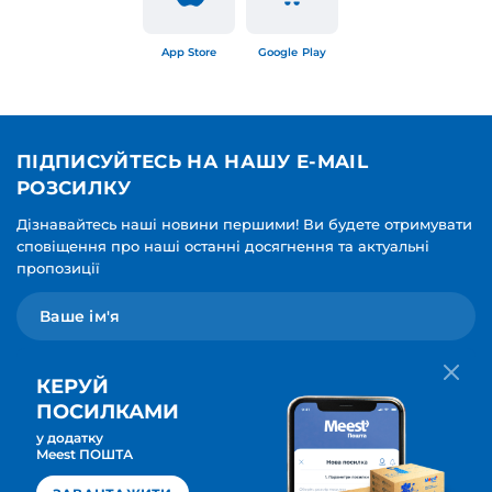
App Store
Google Play
ПІДПИСУЙТЕСЬ НА НАШУ E-MAIL
РОЗСИЛКУ
Дізнавайтесь наші новини першими! Ви будете отримувати
сповіщення про наші останні досягнення та актуальні
пропозиції
КЕРУЙ
ПОСИЛКАМИ
у додатку
Мова для вашої розсилки
Meest ПОШТА
ПІДПИСАТИСЯ
Українська