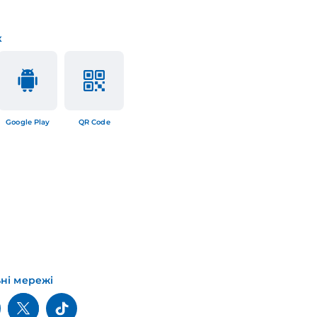
к
Google Play
QR Code
ьні мережі