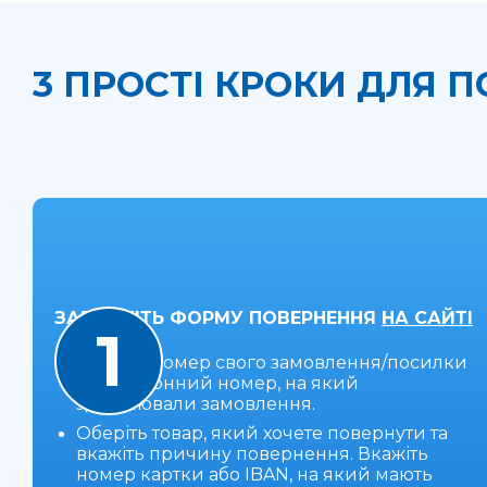
3 ПРОСТІ КРОКИ ДЛЯ 
ЗАПОВНІТЬ ФОРМУ ПОВЕРНЕННЯ
НА САЙТІ
1
Введіть номер свого замовлення/посилки
та телефонний номер, на який
здійснювали замовлення.
Оберіть товар, який хочете повернути та
вкажіть причину повернення. Вкажіть
номер картки або IBAN, на який мають