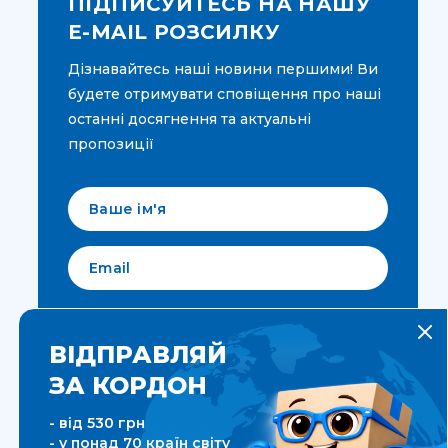
ПІДПИСУЙТЕСЬ НА НАШУ
E-MAIL РОЗСИЛКУ
Дізнавайтесь наші новини першими! Ви
будете отримувати сповіщення про наші
останні досягнення та актуальні
пропозиції
Мова для вашої розсилки
Українська
ВІДПРАВЛЯЙ
ЗА КОРДОН
ПІДПИСАТИСЯ
- від 530 грн
- у понад 70 країн світу