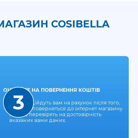
МАГАЗИН COSIBELLA
ОЧІКУЙТЕ НА ПОВЕРНЕННЯ КОШТІВ
3
Гроші надійдуть вам на рахунок після того,
як товар повернеться до інтернет магазину
та його перевірять на достовірність
вказаних вами даних.