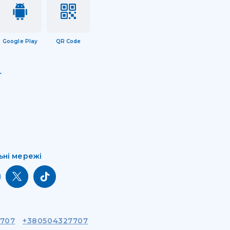
Google Play
QR Code
т
ьні мережі
7707
+380504327707