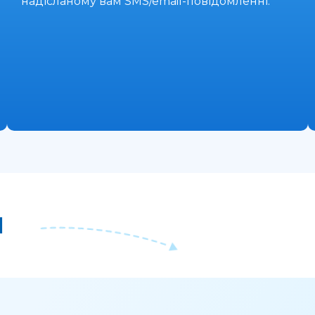
надісланому вам SMS/email-повідомленні.
І