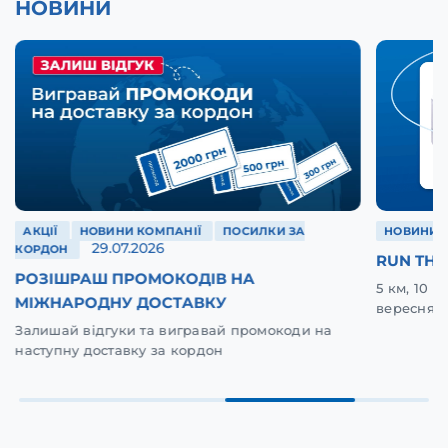
НОВИНИ
АКЦІЇ
НОВИНИ КОМПАНІЇ
ПОСИЛКИ ЗА
НОВИНИ 
29.07.2026
КОРДОН
RUN THE
РОЗІШРАШ ПРОМОКОДІВ НА
5 км, 10 
МІЖНАРОДНУ ДОСТАВКУ
вересня у
Залишай відгуки та вигравай промокоди на
наступну доставку за кордон