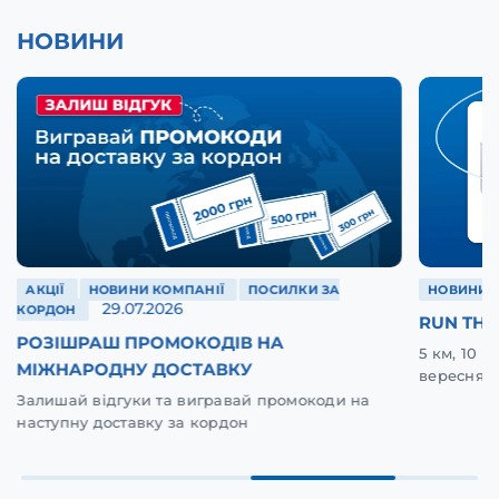
НОВИНИ
АКЦІЇ
НОВИНИ КОМПАНІЇ
ПОСИЛКИ ЗА
НОВИНИ 
29.07.2026
КОРДОН
RUN THE
РОЗІШРАШ ПРОМОКОДІВ НА
5 км, 10 
МІЖНАРОДНУ ДОСТАВКУ
вересня у
Залишай відгуки та вигравай промокоди на
наступну доставку за кордон