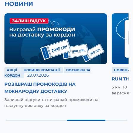
НОВИНИ
АКЦІЇ
НОВИНИ КОМПАНІЇ
ПОСИЛКИ ЗА
НОВИНИ 
29.07.2026
КОРДОН
RUN THE
РОЗІШРАШ ПРОМОКОДІВ НА
5 км, 10 
МІЖНАРОДНУ ДОСТАВКУ
вересня у
Залишай відгуки та вигравай промокоди на
наступну доставку за кордон