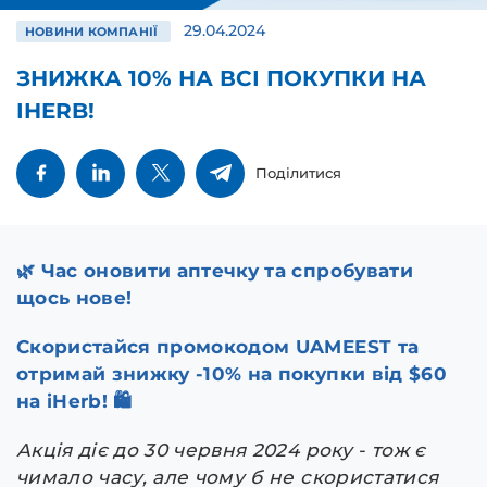
29.04.2024
НОВИНИ КОМПАНІЇ
ЗНИЖКА 10% НА ВСІ ПОКУПКИ НА
IHERB!
Поділитися
🌿 Час оновити аптечку та спробувати
щось нове!
Скористайся промокодом UAMEEST та
отримай знижку -10% на покупки від $60
на iHerb! 🛍️
Акція діє до 30 червня 2024 року - тож є
чимало часу, але чому б не скористатися