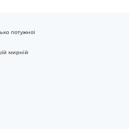
цько потужної
ашій мирній