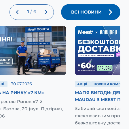
1
/
6
ВСІ НОВИНИ
30.07.2026
ІЇ
АКЦІЇ
НОВИНИ КОМПАНІЇ
 НА РИНКУ «7 КМ»
МАГІЯ ВИГОДИ: ДЕНЬ
MAUDAU З MEEST ПОШ
дресою Ринок «7-й
Забирай святкові зниж
. Базова, 20 (вул. Підгірна),
ексклюзивним промок
96
безкоштовну доставку