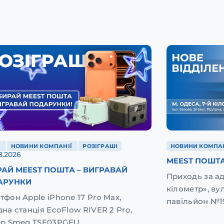
Ї
НОВИНИ КОМПАНІЇ
РОЗІГРАШІ
НОВИНИ КОМПАН
8.2026
MEEST ПОШТА
АЙ MEEST ПОШТА – ВИГРАВАЙ
Приходь за а
АРУНКИ
кілометр», вул
тфон Apple iPhone 17 Pro Max,
павільйон №1
дна станція EcoFlow RIVER 2 Pro,
ер Smeg TSF03PGEU