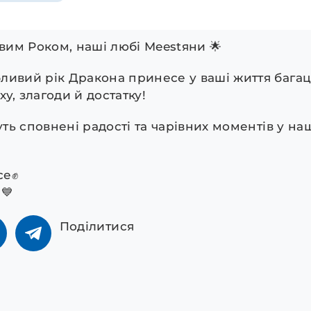
им Роком, наші любі Meestяни 🌟
бливий рік Дракона принесе у ваші життя бага
іху, злагоди й достатку!
дуть сповнені радості та чарівних моментів у н
се✊
 💙
Поділитися