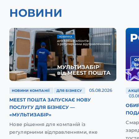
НОВИНИ
05.08.2026
НОВИНИ КОМПАНІЇ
ДЛЯ БІЗНЕСУ
АКЦІ
03.0
MEEST ПОШТА ЗАПУСКАЄ НОВУ
ОБИР
ПОСЛУГУ ДЛЯ БІЗНЕСУ —
ПОД
«МУЛЬТИЗАБІР»
Смар
Нове рішення для компаній із
заря
регулярними відправленнями, яке
тост