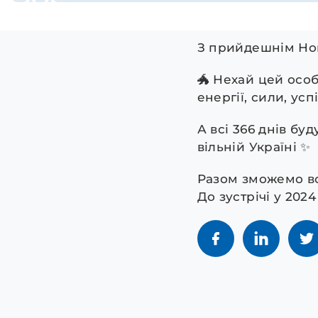
З прийдешнім Нов
🐲 Нехай цей осо
енергії, сили, усп
А всі 366 днів бу
вільній Україні ✨
Разом зможемо в
До зустрічі у 2024