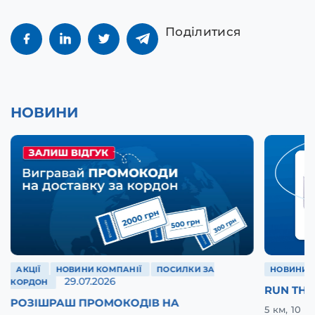
Поділитися
НОВИНИ
АКЦІЇ
НОВИНИ КОМПАНІЇ
ПОСИЛКИ ЗА
НОВИНИ 
29.07.2026
КОРДОН
RUN THE
РОЗІШРАШ ПРОМОКОДІВ НА
5 км, 10 