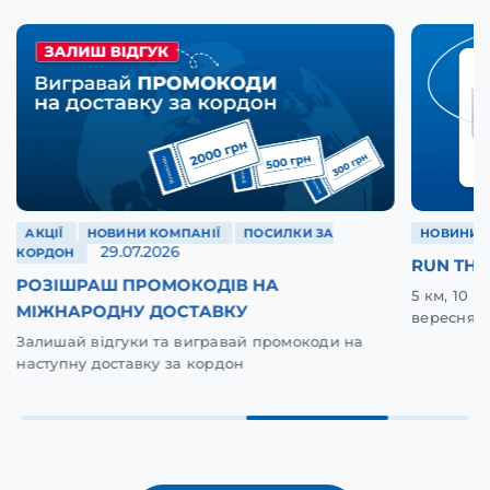
АКЦІЇ
НОВИНИ КОМПАНІЇ
ПОСИЛКИ ЗА
НОВИНИ 
29.07.2026
КОРДОН
RUN THE
РОЗІШРАШ ПРОМОКОДІВ НА
5 км, 10 
МІЖНАРОДНУ ДОСТАВКУ
вересня у
Залишай відгуки та вигравай промокоди на
наступну доставку за кордон