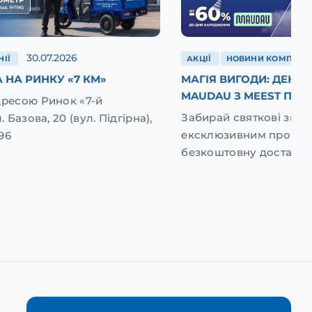
30.07.2026
ІЇ
АКЦІЇ
НОВИНИ КОМПАНІЇ
 НА РИНКУ «7 КМ»
МАГІЯ ВИГОДИ: ДЕНЬ
MAUDAU З MEEST ПОШ
дресою Ринок «7-й
Забирай святкові зниж
. Базова, 20 (вул. Підгірна),
ексклюзивним промок
96
безкоштовну доставку