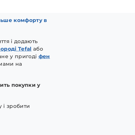
льше комфорту в
ття і додають
ороді Tefal
або
ане у пригоді
фен
мами на
ить покупки у
 і зробити