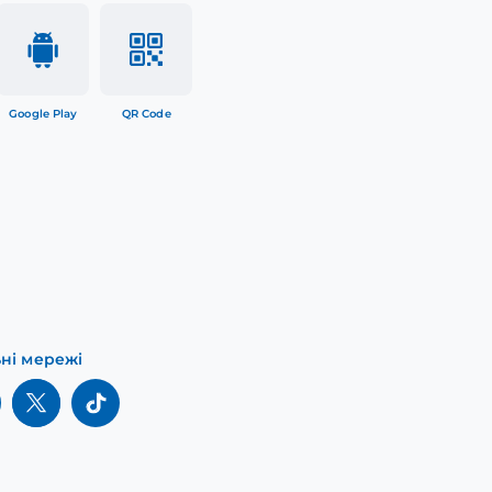
Google Play
QR Code
ьні мережі