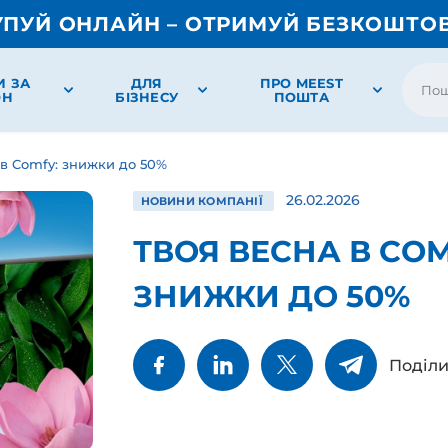
УПУЙ ОНЛАЙН – ОТРИМУЙ БЕЗКОШТО
И ЗА
ДЛЯ
ПРО MEEST
ОН
БІЗНЕСУ
ПОШТА
 в Comfy: знижки до 50%
26.02.2026
НОВИНИ КОМПАНІЇ
ТВОЯ ВЕСНА В COM
ЗНИЖКИ ДО 50%
Поділи