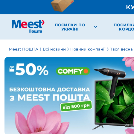
К
ПОСИЛКИ ПО
ПОСИЛК
УКРАЇНІ
КОРД
Meest ПОШТА
Всі новини
Новини компанії
Твоя весна