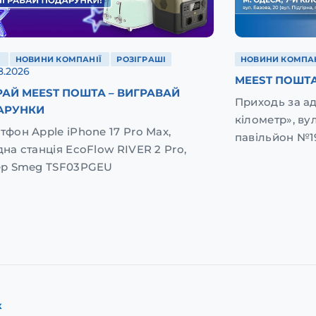
Ї
НОВИНИ КОМПАНІЇ
РОЗІГРАШІ
НОВИНИ КОМПАН
8.2026
MEEST ПОШТА
АЙ MEEST ПОШТА – ВИГРАВАЙ
Приходь за а
АРУНКИ
кілометр», вул
тфон Apple iPhone 17 Pro Max,
павільйон №1
дна станція EcoFlow RIVER 2 Pro,
ер Smeg TSF03PGEU
к