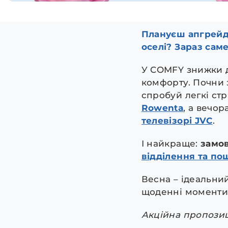
Плануєш апгрейд 
оселі? Зараз саме
У COMFY знижки до
комфорту. Почни 
спробуй легкі ст
Rowenta
, а вечо
телевізорі JVC
.
І найкраще:
замов
відділення та по
Весна – ідеальний
щоденні моменти 
Акційна пропозиці