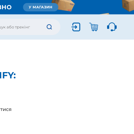
ВНО
У МАГАЗИН
FY:
тися