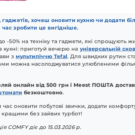
гаджетів, хочеш оновити кухню чи додати бі
 час зробити це вигідніше.
 -50% на техніку та гаджети, які спрощують жи
з кухні: приготуй вечерю на
універсальній сков
рави з
мультипіччю Tefal
. Для швидких рутин ст
рами можна насолоджуватися улюбленими філь
ляй онлайн від 500 грн і Meest ПОШТА достав
штомати
безкоштовно
.
 час оновити побутові звички, додати комфорту
кращими без зайвих турбот!
я COMFY діє до 15.03.2026 р.