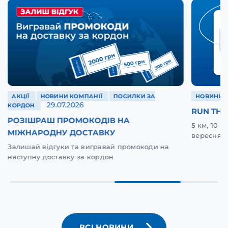
АКЦІЇ
НОВИНИ КОМПАНІЇ
ПОСИЛКИ ЗА
НОВИНИ 
29.07.2026
КОРДОН
RUN THE
РОЗІШРАШ ПРОМОКОДІВ НА
5 км, 10 
МІЖНАРОДНУ ДОСТАВКУ
вересня у
Залишай відгуки та вигравай промокоди на
наступну доставку за кордон
ВСІ НОВИНИ