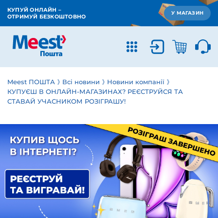
КУПУЙ ОНЛАЙН –
У МАГАЗИН
ОТРИМУЙ БЕЗКОШТОВНО
Meest ПОШТА
Всі новини
Новини компанії
КУПУЄШ В ОНЛАЙН-МАГАЗИНАХ? РЕЄСТРУЙСЯ ТА
СТАВАЙ УЧАСНИКОМ РОЗІГРАШУ!