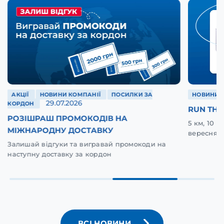
АКЦІЇ
НОВИНИ КОМПАНІЇ
ПОСИЛКИ ЗА
НОВИНИ 
29.07.2026
КОРДОН
RUN THE
РОЗІШРАШ ПРОМОКОДІВ НА
5 км, 10 
МІЖНАРОДНУ ДОСТАВКУ
вересня у
Залишай відгуки та вигравай промокоди на
наступну доставку за кордон
ВСІ НОВИНИ