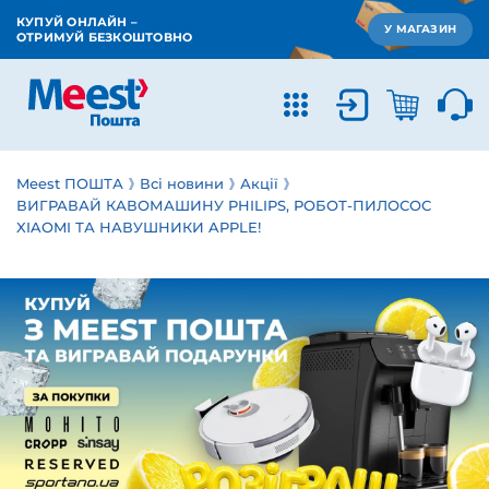
КУПУЙ ОНЛАЙН –
У МАГАЗИН
ОТРИМУЙ БЕЗКОШТОВНО
Meest ПОШТА
Всі новини
Акції
ВИГРАВАЙ КАВОМАШИНУ PHILIPS, РОБОТ-ПИЛОСОС
XIAOMI ТА НАВУШНИКИ APPLE!