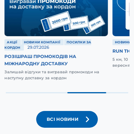
АКЦІЇ
НОВИНИ КОМПАНІЇ
ПОСИЛКИ ЗА
НОВИНИ 
29.07.2026
КОРДОН
RUN THE
РОЗІШРАШ ПРОМОКОДІВ НА
5 км, 10 
МІЖНАРОДНУ ДОСТАВКУ
вересня у
Залишай відгуки та вигравай промокоди на
наступну доставку за кордон
ВСІ НОВИНИ