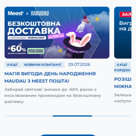
29.07.2026
АКЦІЇ
НОВИНИ КОМПАНІЇ
АКЦІЇ
КОРДОН
МАГІЯ ВИГОДИ: ДЕНЬ НАРОДЖЕННЯ
РОЗІШР
MAUDAU З MEEST ПОШТА!
МІЖНАР
Забирай святкові знижки до -60% разом з
Залишай в
ексклюзивним промокодом на безкоштовну
наступну 
доставку