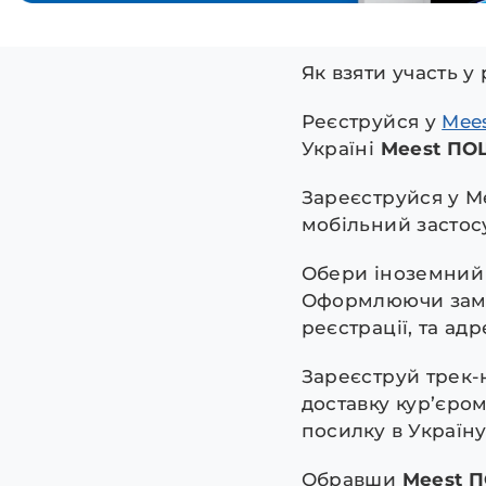
Як взяти участь у 
Реєструйся у
Mee
Україні
Meest ПО
Зареєструйся у Me
мобільний застос
Обери іноземний 
Оформлюючи замо
реєстрації, та ад
Зареєструй трек-
доставку кур’єром
посилку в Україну
Обравши
Meest 