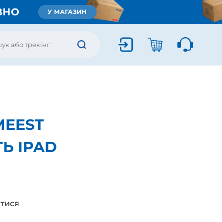
ВНО
У МАГАЗИН
MEEST
Ь IPAD
тися