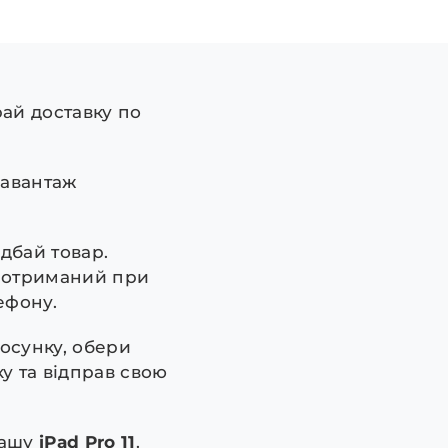
рай доставку по
завантаж
дбай товар.
, отриманий при
ефону.
осунку, обери
у та відправ свою
рашу
iPad Pro 11
.