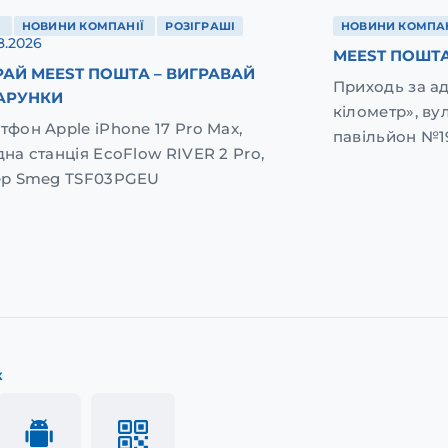
Ї
НОВИНИ КОМПАНІЇ
РОЗІГРАШІ
НОВИНИ КОМПАН
8.2026
MEEST ПОШТА
АЙ MEEST ПОШТА – ВИГРАВАЙ
Приходь за а
АРУНКИ
кілометр», вул
тфон Apple iPhone 17 Pro Max,
павільйон №1
дна станція EcoFlow RIVER 2 Pro,
ер Smeg TSF03PGEU
к