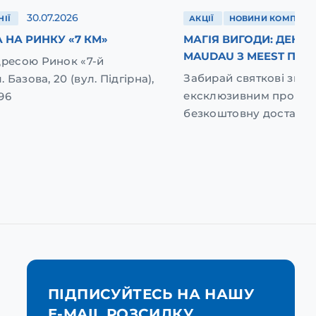
30.07.2026
ІЇ
АКЦІЇ
НОВИНИ КОМПАНІЇ
 НА РИНКУ «7 КМ»
МАГІЯ ВИГОДИ: ДЕНЬ
MAUDAU З MEEST ПОШ
дресою Ринок «7-й
Забирай святкові зниж
. Базова, 20 (вул. Підгірна),
ексклюзивним промок
96
безкоштовну доставку
ПІДПИСУЙТЕСЬ НА НАШУ
E-MAIL РОЗСИЛКУ