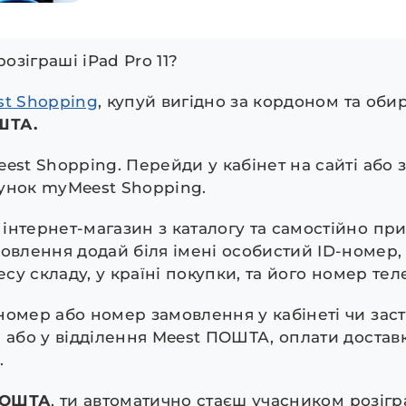
розіграші iPad Pro 11?
st Shopping
, купуй вигідно за кордоном та оби
ШТА.
est Shopping. Перейди у кабінет на сайті або 
унок myMeest Shopping.
інтернет-магазин з каталогу та самостійно при
влення додай біля імені особистий ID-номер
ресу складу, у країні покупки, та його номер тел
номер або номер замовлення у кабінеті чи заст
 або у відділення Meest ПОШТА, оплати доставк
.
ПОШТА
, ти автоматично стаєш учасником розіг