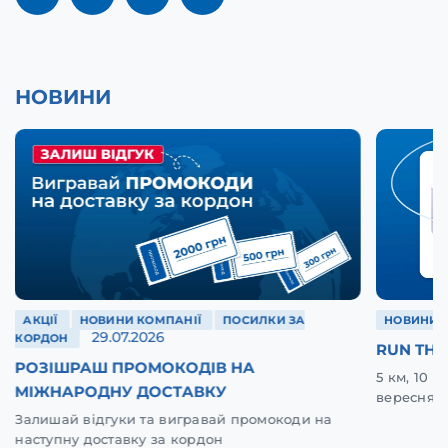
НОВИНИ
АКЦІЇ
НОВИНИ КОМПАНІЇ
ПОСИЛКИ ЗА
НОВИНИ 
29.07.2026
КОРДОН
RUN THE
РОЗІШРАШ ПРОМОКОДІВ НА
5 км, 10 
МІЖНАРОДНУ ДОСТАВКУ
вересня у
Залишай відгуки та вигравай промокоди на
наступну доставку за кордон