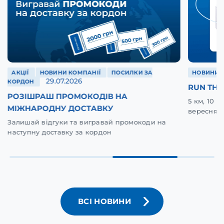
АКЦІЇ
НОВИНИ КОМПАНІЇ
ПОСИЛКИ ЗА
НОВИНИ 
29.07.2026
КОРДОН
RUN THE
РОЗІШРАШ ПРОМОКОДІВ НА
5 км, 10 
МІЖНАРОДНУ ДОСТАВКУ
вересня у
Залишай відгуки та вигравай промокоди на
наступну доставку за кордон
ВСІ НОВИНИ