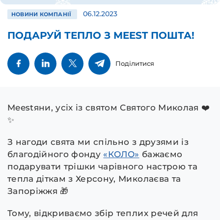
06.12.2023
НОВИНИ КОМПАНІЇ
ПОДАРУЙ ТЕПЛО З MEEST ПОШТА!
Поділитися
Meestяни, усіх із святом Святого Миколая ❤️
✨
З нагоди свята ми спільно з друзями із
благодійного фонду
«КОЛО»
бажаємо
подарувати трішки чарівного настрою та
тепла діткам з Херсону, Миколаєва та
Запоріжжя 🎁
Тому, відкриваємо збір теплих речей для