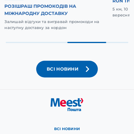
RUN THE
РОЗІШРАШ ПРОМОКОДІВ НА
5 км, 10 
МІЖНАРОДНУ ДОСТАВКУ
вересня у
Залишай відгуки та вигравай промокоди на
наступну доставку за кордон
ВСІ НОВИНИ
ВСІ НОВИНИ