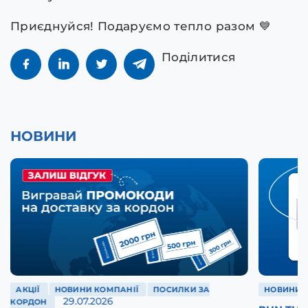
Приєднуйся! Подаруємо тепло разом 💙
Поділитися
НОВИНИ
АКЦІЇ
НОВИНИ КОМПАНІЇ
ПОСИЛКИ ЗА
НОВИНИ 
29.07.2026
КОРДОН