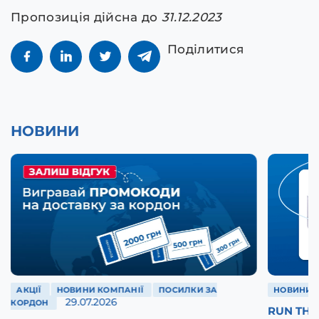
Пропозиція дійсна до
31.12.2023
Поділитися
НОВИНИ
АКЦІЇ
НОВИНИ КОМПАНІЇ
ПОСИЛКИ ЗА
НОВИНИ 
29.07.2026
КОРДОН
RUN THE