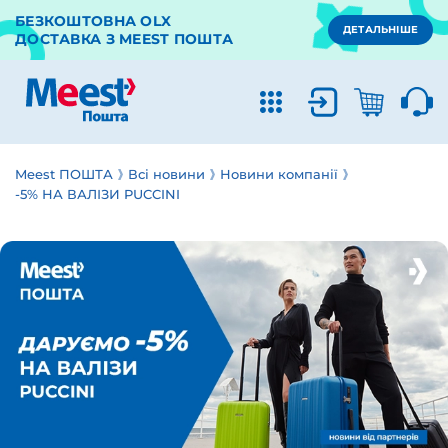
БЕЗКОШТОВНА OLX
ДЕТАЛЬНІШЕ
ДОСТАВКА З MEEST ПОШТА
Meest ПОШТА
Всі новини
Новини компанії
-5% НА ВАЛІЗИ PUCCINI