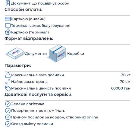
Документ що посвідчує особу
Способи оплати:
Карткою (онлайн)
Термінал самообслуговування
Карткою (термінал)
Формат відправлень:
Документи
Коробки
Параметри:
Максимальна вага посилки
30 кг
Найдовша сторона
70 см
Максимальна цінність посилки
60000 грн
Додаткові послуги та сервіси:
Зелена логістика
Повернення протягом 14дн.
Прийом посилок за кордон, створених online
Огляд вмісту посилки