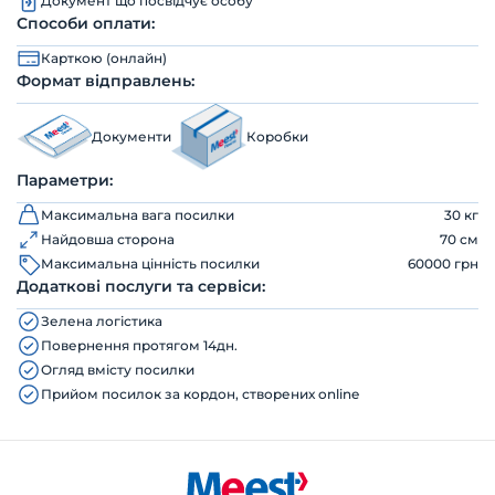
Документ що посвідчує особу
Способи оплати:
Карткою (онлайн)
Формат відправлень:
Документи
Коробки
Параметри:
Максимальна вага посилки
30 кг
Найдовша сторона
70 см
Максимальна цінність посилки
60000 грн
Додаткові послуги та сервіси:
Зелена логістика
Повернення протягом 14дн.
Огляд вмісту посилки
Прийом посилок за кордон, створених online