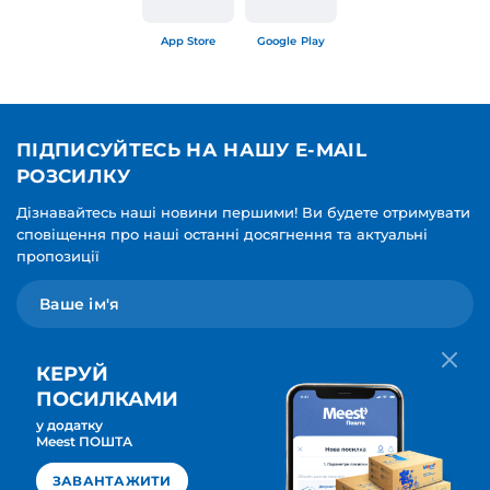
App Store
Google Play
ПІДПИСУЙТЕСЬ НА НАШУ E-MAIL
РОЗСИЛКУ
Дізнавайтесь наші новини першими! Ви будете отримувати
сповіщення про наші останні досягнення та актуальні
пропозиції
КЕРУЙ
ПОСИЛКАМИ
у додатку
Мова для вашої розсилки
Meest ПОШТА
ПІДПИСАТИСЯ
Українська
ЗАВАНТАЖИТИ