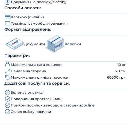
Документ що посвідчує особу
Способи оплати:
Карткою (онлайн)
Термінал самообслуговування
Формат відправлень:
Документи
Коробки
Параметри:
Максимальна вага посилки
10 кг
Найдовша сторона
70 см
Максимальна цінність посилки
60000 грн
Додаткові послуги та сервіси:
Зелена логістика
Повернення протягом 14дн.
Прийом посилок за кордон, створених online
Огляд вмісту посилки