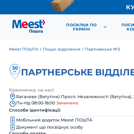
К
ПОСИЛКИ ПО
ПОСИ
УКРАЇНІ
КО
Meest ПОШТА
Пошук відділення
Партнерське №2
ПАРТНЕРСЬКЕ ВІДДІЛ
Крамничка, на касі
Багачеве (Ватутіне) Просп. Незалежності (Ватутіна), 
Пн-Нд 08:00-18:00
Зачинено
Способи ідентифікації:
Мобільний додаток Meest ПОШТА
Документ що посвідчує особу
Способи оплати: