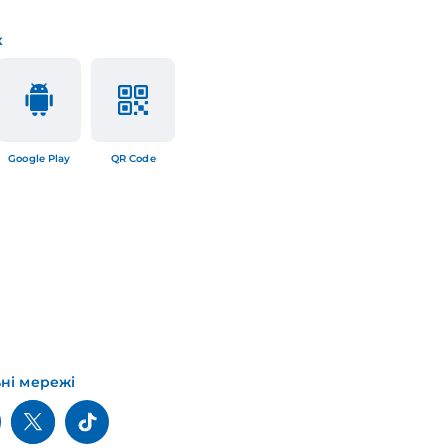
к
Google Play
QR Code
ьні мережі