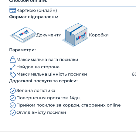
Способи оплати:
Карткою (онлайн)
Формат відправлень:
Документи
Коробки
Параметри:
Максимальна вага посилки
Найдовша сторона
Максимальна цінність посилки
6
Додаткові послуги та сервіси:
Зелена логістика
Повернення протягом 14дн.
Прийом посилок за кордон, створених online
Огляд вмісту посилки