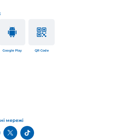
к
Google Play
QR Code
ьні мережі