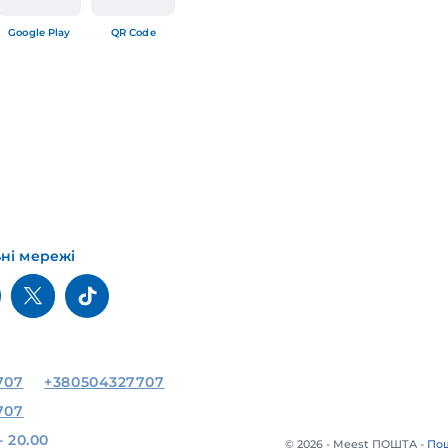
Google Play
QR Code
ьні мережі
707
+380504327707
707
- 20.00
© 2026 - Meest ПОШТА -
Пош