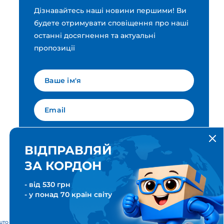
Дізнавайтесь наші новини першими! Ви
будете отримувати сповіщення про наші
останні досягнення та актуальні
пропозиції
Мова для вашої розсилки
Українська
ВІДПРАВЛЯЙ
ЗА КОРДОН
ПІДПИСАТИСЯ
- від 530 грн
- у понад 70 країн світу
тові & Транспортні послуги. Всі права захищені. Meest ПОШТА®