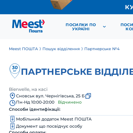
К
ПОСИЛКИ ПО
ПОСИ
УКРАЇНІ
КО
Meest ПОШТА
Пошук відділення
Партнерське №4
ПАРТНЕРСЬКЕ ВІДДІЛ
Bierwelle, на касі
Сновськ вул. Чернігівська, 25 Б
Пн-Нд 10:00-20:00
Відчинено
Способи ідентифікації:
Мобільний додаток Meest ПОШТА
Документ що посвідчує особу
Способи оплати: