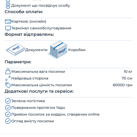
Документ що посвідчує особу
Способи оплати:
Карткою (онлайн)
Термінал самообслуговування
Формат відправлень:
Документи
Коробки
Параметри:
Максимальна вага посилки
10 кг
Найдовша сторона
70 см
Максимальна цінність посилки
60000 грн
Додаткові послуги та сервіси:
Зелена логістика
Повернення протягом 14дн.
Прийом посилок за кордон, створених online
Огляд вмісту посилки