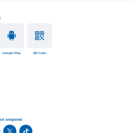
к
Google Play
QR Code
ьні мережі