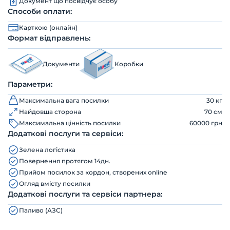
Документ що посвідчує особу
Способи оплати:
Карткою (онлайн)
Формат відправлень:
Документи
Коробки
Параметри:
Максимальна вага посилки
30 кг
Найдовша сторона
70 см
Максимальна цінність посилки
60000 грн
Додаткові послуги та сервіси:
Зелена логістика
Повернення протягом 14дн.
Прийом посилок за кордон, створених online
Огляд вмісту посилки
Додаткові послуги та сервіси партнера:
Паливо (АЗС)