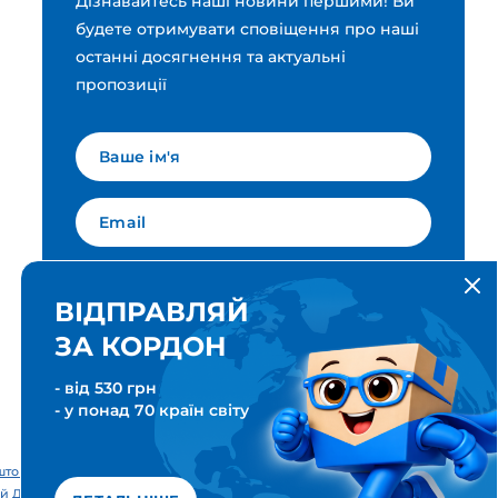
Дізнавайтесь наші новини першими! Ви
будете отримувати сповіщення про наші
останні досягнення та актуальні
пропозиції
Мова для вашої розсилки
Українська
ВІДПРАВЛЯЙ
ЗА КОРДОН
ПІДПИСАТИСЯ
- від 530 грн
- у понад 70 країн світу
тові & Транспортні послуги. Всі права захищені. Meest ПОШТА®
й Дім «Міст Експрес».