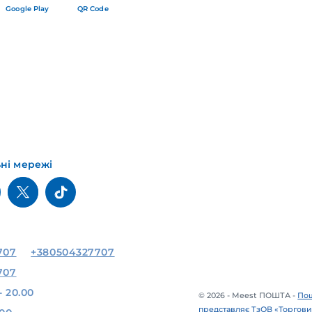
Google Play
QR Code
ьні мережі
707
+380504327707
707
- 20.00
© 2026 - Meest ПОШТА -
Пош
представляє ТзОВ «Торгови