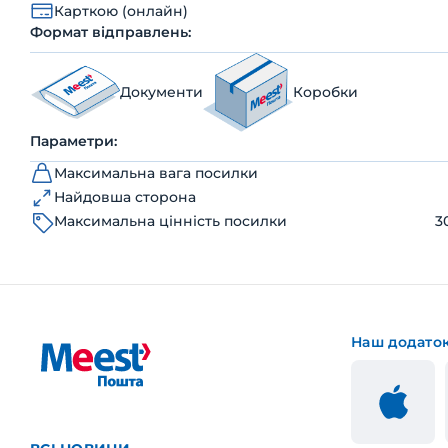
Карткою (онлайн)
Формат відправлень:
Документи
Коробки
Параметри:
Максимальна вага посилки
Найдовша сторона
Максимальна цінність посилки
3
Наш додато