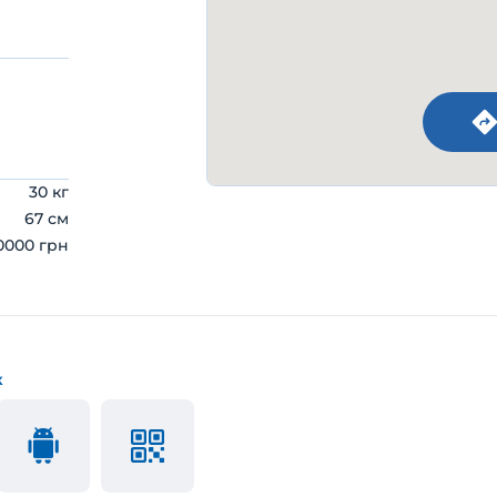
30 кг
67 см
0000 грн
к