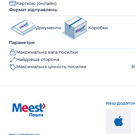
Карткою (онлайн)
Формат відправлень:
Документи
Коробки
Параметри:
Максимальна вага посилки
Найдовша сторона
Максимальна цінність посилки
3
Наш додато