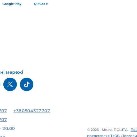
Google Play
QR Code
ьні мережі
707
+380504327707
707
- 20.00
© 2026 - Meest ПОШТА -
Пош
представляє ТзОВ «Торгови