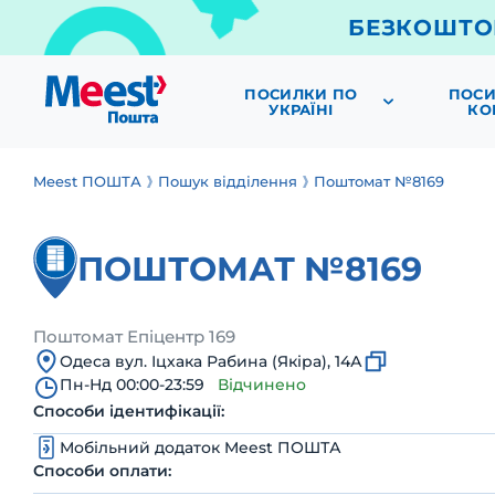
БЕЗКОШТО
ПОСИЛКИ ПО
ПОСИ
УКРАЇНІ
КО
Meest ПОШТА
Пошук відділення
Поштомат №8169
ПОШТОМАТ №8169
Поштомат Епіцентр 169
Одеса вул. Іцхака Рабина (Якіра), 14А
Пн-Нд 00:00-23:59
Відчинено
Способи ідентифікації:
Мобільний додаток Meest ПОШТА
Способи оплати: