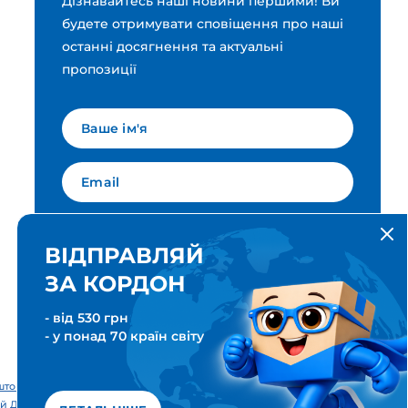
Дізнавайтесь наші новини першими! Ви
будете отримувати сповіщення про наші
останні досягнення та актуальні
пропозиції
Мова для вашої розсилки
Українська
ВІДПРАВЛЯЙ
ЗА КОРДОН
ПІДПИСАТИСЯ
- від 530 грн
- у понад 70 країн світу
тові & Транспортні послуги. Всі права захищені. Meest ПОШТА®
й Дім «Міст Експрес».