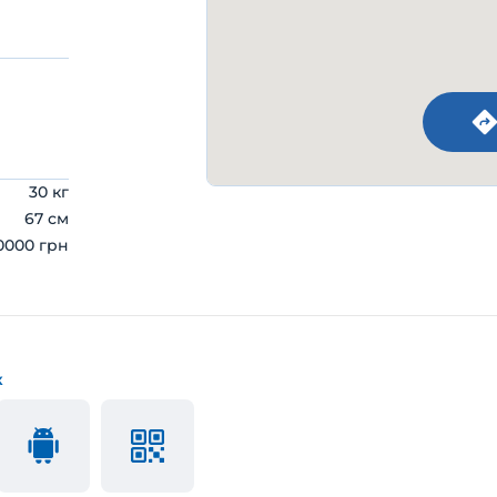
30 кг
67 см
0000 грн
к