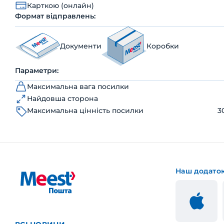
Карткою (онлайн)
Формат відправлень:
Документи
Коробки
Параметри:
Максимальна вага посилки
Найдовша сторона
Максимальна цінність посилки
3
Наш додато