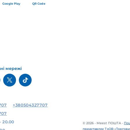
Google Play
QR Code
ьні мережі
707
+380504327707
707
- 20.00
© 2026 - Meest ПОШТА -
Пош
представляє ТзОВ «Торгови