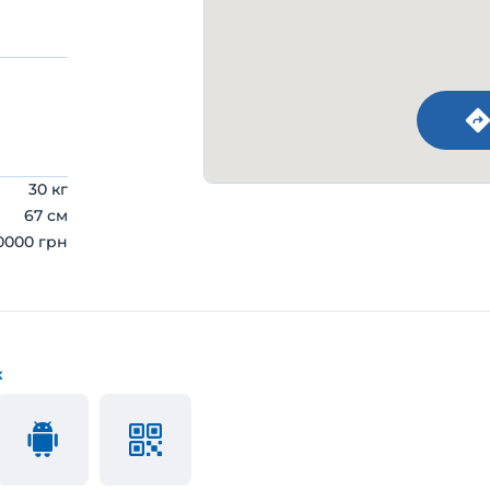
30 кг
67 см
0000 грн
к