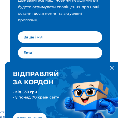
Дізнавайтесь наші новини першими! Ви
будете отримувати сповіщення про наші
останні досягнення та актуальні
пропозиції
Мова для вашої розсилки
Українська
ВІДПРАВЛЯЙ
ЗА КОРДОН
ПІДПИСАТИСЯ
- від 530 грн
- у понад 70 країн світу
тові & Транспортні послуги. Всі права захищені. Meest ПОШТА®
й Дім «Міст Експрес».