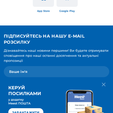
App Store
Google Play
ПІДПИСУЙТЕСЬ НА НАШУ E-MAIL
РОЗСИЛКУ
Дізнавайтесь наші новини першими! Ви будете отримувати
сповіщення про наші останні досягнення та актуальні
пропозиції
КЕРУЙ
ПОСИЛКАМИ
у додатку
Мова для вашої розсилки
Meest ПОШТА
ПІДПИСАТИСЯ
Українська
ЗАВАНТАЖИТИ