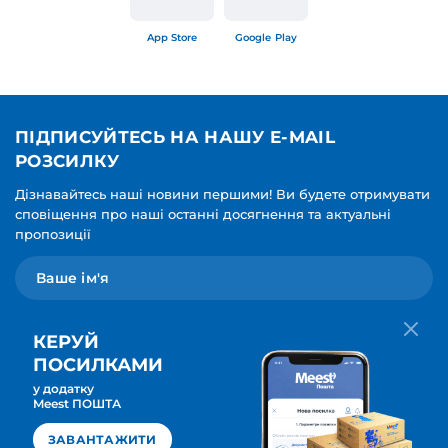
App Store
Google Play
ПІДПИСУЙТЕСЬ НА НАШУ E-MAIL
РОЗСИЛКУ
Дізнавайтесь наші новини першими! Ви будете отримувати
сповіщення про наші останні досягнення та актуальні
пропозиції
КЕРУЙ
ПОСИЛКАМИ
у додатку
Мова для вашої розсилки
Meest ПОШТА
ПІДПИСАТИСЯ
Українська
ЗАВАНТАЖИТИ