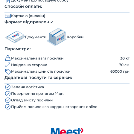
Документ що посвідчує особу
Способи оплати:
Карткою (онлайн)
Формат відправлень:
Документи
Коробки
Параметри:
Максимальна вага посилки
30 кг
Найдовша сторона
70 см
Максимальна цінність посилки
60000 грн
Додаткові послуги та сервіси:
Зелена логістика
Повернення протягом 14дн.
Огляд вмісту посилки
Прийом посилок за кордон, створених online