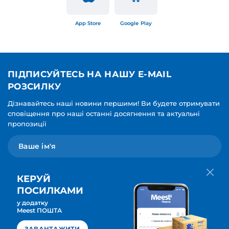
App Store
Google Play
ПІДПИСУЙТЕСЬ НА НАШУ E-MAIL
РОЗСИЛКУ
Дізнавайтесь наші новини першими! Ви будете отримувати
сповіщення про наші останні досягнення та актуальні
пропозиції
КЕРУЙ
ПОСИЛКАМИ
у додатку
Мова для вашої розсилки
Meest ПОШТА
ПІДПИСАТИСЯ
Українська
ЗАВАНТАЖИТИ