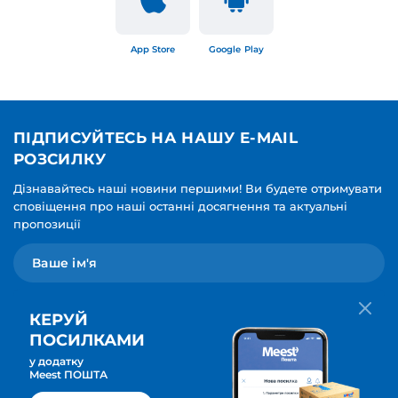
App Store
Google Play
ПІДПИСУЙТЕСЬ НА НАШУ E-MAIL
РОЗСИЛКУ
Дізнавайтесь наші новини першими! Ви будете отримувати
сповіщення про наші останні досягнення та актуальні
пропозиції
КЕРУЙ
ПОСИЛКАМИ
у додатку
Мова для вашої розсилки
Meest ПОШТА
ПІДПИСАТИСЯ
Українська