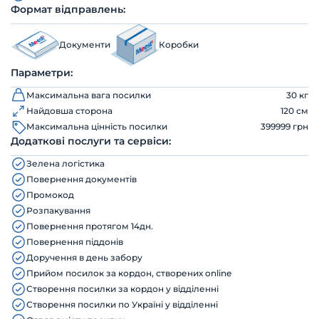
Формат відправлень:
Документи
Коробки
Параметри:
Максимальна вага посилки
30 кг
Найдовша сторона
120 см
Максимальна цінність посилки
399999 грн
Додаткові послуги та сервіси:
Зелена логістика
Повернення документів
Промокод
Розпакування
Повернення протягом 14дн.
Повернення піддонів
Доручення в день забору
Прийом посилок за кордон, створених online
Створення посилки за кордон у відділенні
Створення посилки по Україні у відділенні