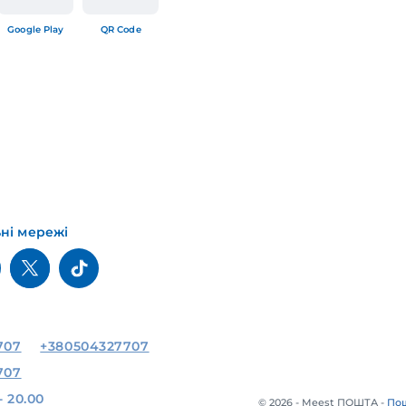
Google Play
QR Code
ьні мережі
707
+380504327707
707
- 20.00
© 2026 - Meest ПОШТА -
Пош