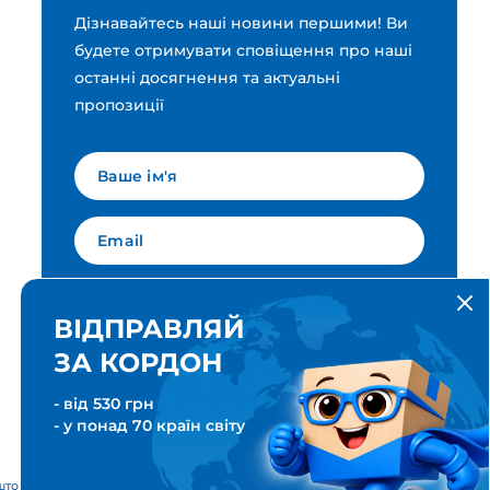
Дізнавайтесь наші новини першими! Ви
будете отримувати сповіщення про наші
останні досягнення та актуальні
пропозиції
Мова для вашої розсилки
Українська
ВІДПРАВЛЯЙ
ЗА КОРДОН
ПІДПИСАТИСЯ
- від 530 грн
- у понад 70 країн світу
тові & Транспортні послуги. Всі права захищені. Meest ПОШТА®