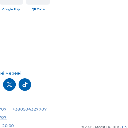
Google Play
QR Code
ьні мережі
707
+380504327707
707
- 20.00
© 2026 - Meest ПОШТА -
Пош