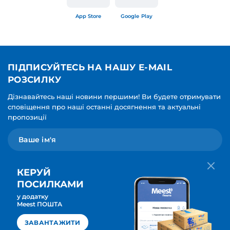
App Store
Google Play
ПІДПИСУЙТЕСЬ НА НАШУ E-MAIL
РОЗСИЛКУ
Дізнавайтесь наші новини першими! Ви будете отримувати
сповіщення про наші останні досягнення та актуальні
пропозиції
КЕРУЙ
ПОСИЛКАМИ
у додатку
Мова для вашої розсилки
Meest ПОШТА
ПІДПИСАТИСЯ
Українська
ЗАВАНТАЖИТИ