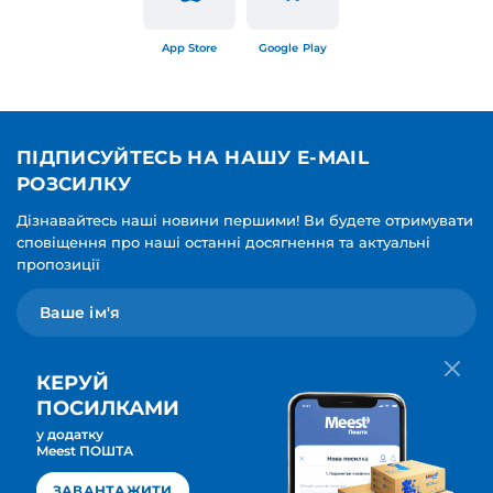
App Store
Google Play
ПІДПИСУЙТЕСЬ НА НАШУ E-MAIL
РОЗСИЛКУ
Дізнавайтесь наші новини першими! Ви будете отримувати
сповіщення про наші останні досягнення та актуальні
пропозиції
КЕРУЙ
ПОСИЛКАМИ
у додатку
Мова для вашої розсилки
Meest ПОШТА
ПІДПИСАТИСЯ
Українська
ЗАВАНТАЖИТИ