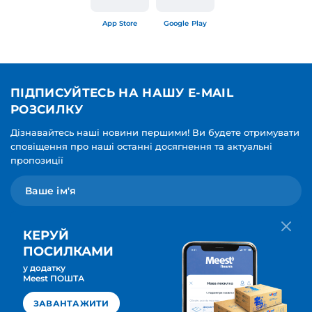
App Store
Google Play
ПІДПИСУЙТЕСЬ НА НАШУ E-MAIL
РОЗСИЛКУ
Дізнавайтесь наші новини першими! Ви будете отримувати
сповіщення про наші останні досягнення та актуальні
пропозиції
КЕРУЙ
ПОСИЛКАМИ
у додатку
Мова для вашої розсилки
Meest ПОШТА
ПІДПИСАТИСЯ
Українська
ЗАВАНТАЖИТИ