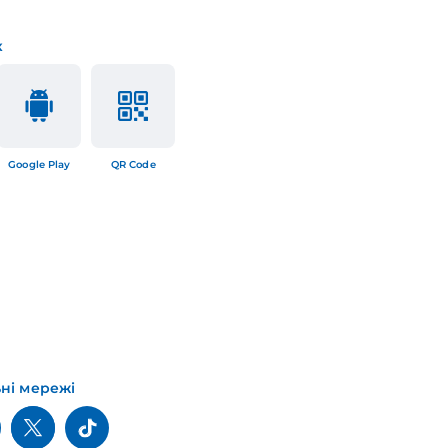
к
Google Play
QR Code
ьні мережі