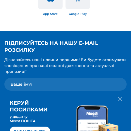
App Store
Google Play
ПІДПИСУЙТЕСЬ НА НАШУ E-MAIL
РОЗСИЛКУ
Дізнавайтесь наші новини першими! Ви будете отримувати
сповіщення про наші останні досягнення та актуальні
пропозиції
КЕРУЙ
ПОСИЛКАМИ
у додатку
Мова для вашої розсилки
Meest ПОШТА
ПІДПИСАТИСЯ
Українська