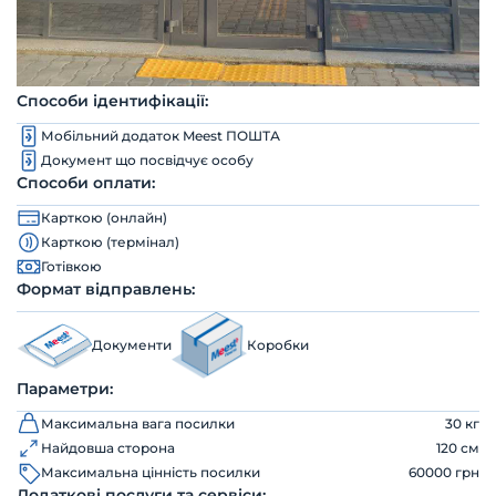
Способи ідентифікації:
Мобільний додаток Meest ПОШТА
Документ що посвідчує особу
Способи оплати:
Карткою (онлайн)
Карткою (термінал)
Готівкою
Формат відправлень:
Документи
Коробки
Параметри:
Максимальна вага посилки
30 кг
Найдовша сторона
120 см
Максимальна цінність посилки
60000 грн
Додаткові послуги та сервіси: