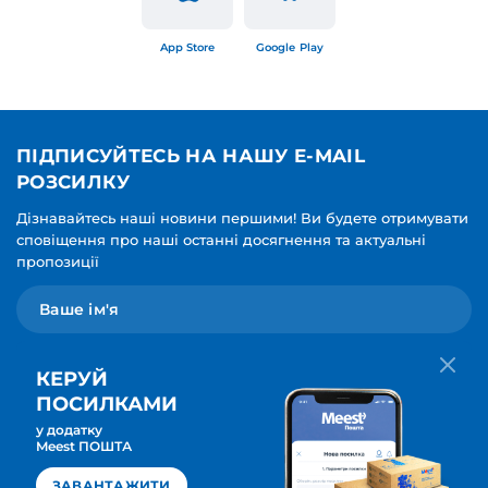
App Store
Google Play
ПІДПИСУЙТЕСЬ НА НАШУ E-MAIL
РОЗСИЛКУ
Дізнавайтесь наші новини першими! Ви будете отримувати
сповіщення про наші останні досягнення та актуальні
пропозиції
КЕРУЙ
ПОСИЛКАМИ
у додатку
Мова для вашої розсилки
Meest ПОШТА
ПІДПИСАТИСЯ
Українська
ЗАВАНТАЖИТИ