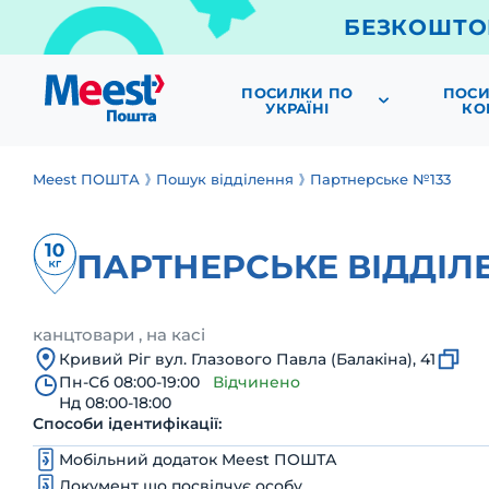
БЕЗКОШТО
ПОСИЛКИ ПО
ПОСИ
УКРАЇНІ
КО
Meest ПОШТА
Пошук відділення
Партнерське №133
ПАРТНЕРСЬКЕ ВІДДІЛ
канцтовари , на касі
Кривий Ріг вул. Глазового Павла (Балакіна), 41
Пн-Сб 08:00-19:00
Відчинено
Нд 08:00-18:00
Способи ідентифікації:
Мобільний додаток Meest ПОШТА
Документ що посвідчує особу