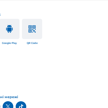
к
Google Play
QR Code
ьні мережі