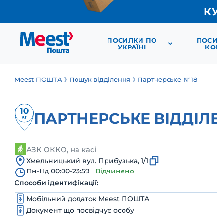
К
ПОСИЛКИ ПО
ПОСИ
УКРАЇНІ
КО
Meest ПОШТА
Пошук відділення
Партнерське №18
ПАРТНЕРСЬКЕ ВІДДІЛ
АЗК ОККО, на касі
Хмельницький вул. Прибузька, 1/1
Пн-Нд 00:00-23:59
Відчинено
Способи ідентифікації:
Мобільний додаток Meest ПОШТА
Документ що посвідчує особу