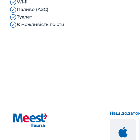
Wi-fi
Паливо (АЗС)
Туалет
Є можливість поїсти
Наш додато