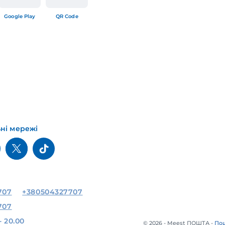
Google Play
QR Code
ьні мережі
707
+380504327707
707
- 20.00
© 2026 - Meest ПОШТА -
Пош