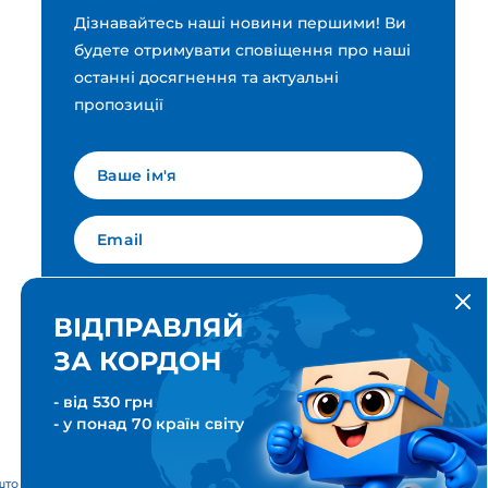
Дізнавайтесь наші новини першими! Ви
будете отримувати сповіщення про наші
останні досягнення та актуальні
пропозиції
Мова для вашої розсилки
Українська
ВІДПРАВЛЯЙ
ЗА КОРДОН
ПІДПИСАТИСЯ
- від 530 грн
- у понад 70 країн світу
тові & Транспортні послуги. Всі права захищені. Meest ПОШТА®