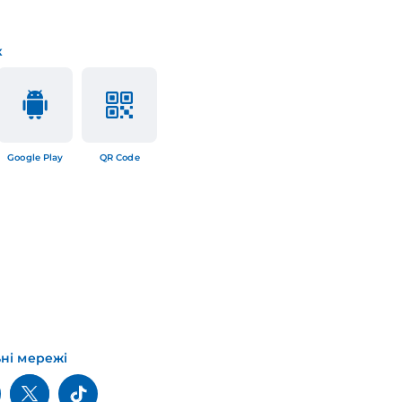
к
Google Play
QR Code
ьні мережі