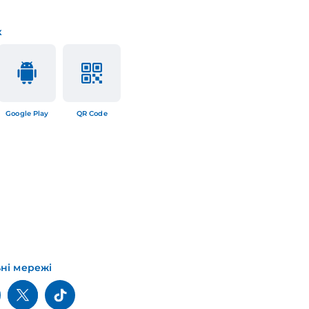
к
Google Play
QR Code
ьні мережі